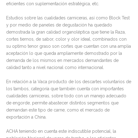
eficientes con suplementación estratégica, etc.
EXPOSICIONES Y REMATES
Estudios sobre las cualidades carniceras, así como Block Test
NUESTRO HOLANDO
CALENDARIO DE EXPOSICIONES Y REMATES 2026
y por medio de paneles de degustación ha quedado
demostrada la gran calidad organoléptica que tiene la Raza,
SICEL
CALENDARIO DE EXPOSICIONES Y REMATES 2025
ULTIMA EDICION
cortes tiernos, de sabor, color y olor ideal, combinados con
CONTACTO
CALENDARIO DE EXPOSICIONES Y REMATES 2024
EDICIONES ANTERIORES
su optimo tenor graso son cortes que cuentan con una amplia
aceptación lo que queda ampliamente demostrado por la
BUSCAR
CALENDARIO DE EXPOSICIONES Y REMATES 2023
demanda de los mismos en mercados demandantes de
calidad tanto a nivel nacional como internacional.
REGISTRARSE
CALENDARIO DE EXPOSICIONES Y REMATES 2022
CALENDARIO DE EXPOSICIONES Y REMATES 2021
En relación a la Vaca producto de los descartes voluntarios de
los tambos, categoría que también cuenta con importantes
CALENDARIO DE EXPOSICIONES Y REMATES 2020
cualidades carniceras, sobre todo con un manejo adecuado
de engorde, permite abastecer distintos segmentos que
CALENDARIO DE EXPOSICIONES Y REMATES 2019
demandan este tipo de carne, como el mercado de
exportación a China.
CALENDARIO DE EXPOSICIONES Y REMATES 2018
ACHA teniendo en cuenta este indiscutible potencial, la