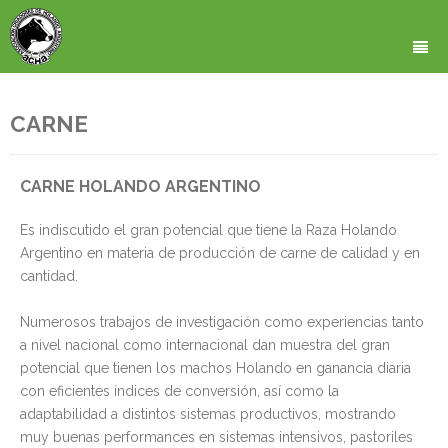
HOME
CARNE
QUIENES SOMOS
CARNE HOLANDO ARGENTINO
CONTROL LECHERO
SECCION INSTITUCIONAL
Es indiscutido el gran potencial que tiene la Raza Holando
CALIFICACIONES
UBICACION DE LA ASOCIACION
COMISION DIRECTIVA
Argentino en materia de producción de carne de calidad y en
REGISTRO DE CRIAS
ESTATUTO DE NUESTRA ASOCIACION
Mapa de Ubicación
cantidad.
PADRON DE REPRODUCTORES
REGLAMENTOS
Viniendo desde Liniers
Numerosos trabajos de investigación como experiencias tanto
a nivel nacional como internacional dan muestra del gran
CARNE
ARANCELES
Viniendo desde Constitución
potencial que tienen los machos Holando en ganancia diaria
con eficientes índices de conversión, así como la
EVALUACIONES GENETICAS
CUOTA HITON
HAGASE SOCIO (Formulario de Inscripción)
Viniendo de Cabildo y Juramento
adaptabilidad a distintos sistemas productivos, mostrando
NOTICIAS Y ACTUALIDAD
CARNE VACA HOLANDO
EVALUACIONES GENOMICAS
Viniendo desde el Obelisco
muy buenas performances en sistemas intensivos, pastoriles