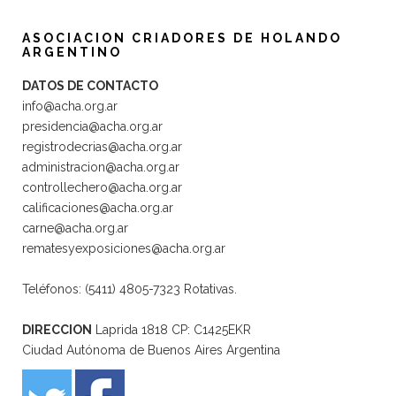
ASOCIACION CRIADORES DE HOLANDO
ARGENTINO
DATOS DE CONTACTO
info@acha.org.ar
presidencia@acha.org.ar
registrodecrias@acha.org.ar
administracion@acha.org.ar
controllechero@acha.org.ar
calificaciones@acha.org.ar
carne@acha.org.ar
rematesyexposiciones@acha.org.ar
Teléfonos: (5411) 4805-7323 Rotativas.
DIRECCION
Laprida 1818 CP: C1425EKR
Ciudad Autónoma de Buenos Aires Argentina